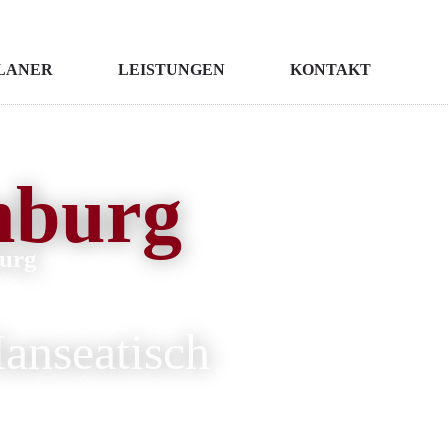
LANER
LEISTUNGEN
KONTAKT
burg
urg
anseatisch