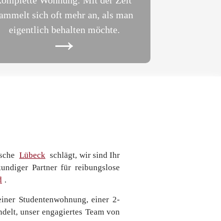
komplette Wohnung: Mit der Zeit
ammelt sich oft mehr an, als man
eigentlich behalten möchte.
→
ische
Lübeck
schlägt, wir sind Ihr
kundiger Partner für reibungslose
d
.
iner Studentenwohnung, einer 2-
elt, unser engagiertes Team von