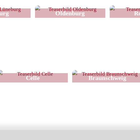
urg
Oldenburg
R
Celle
Braunschweig