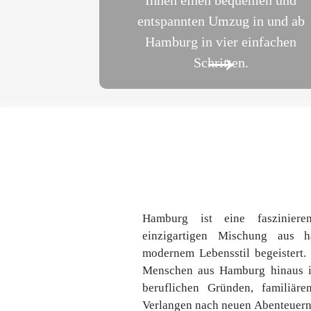
Ihnen einen bequemen und
entspannten Umzug in und ab
Hamburg in vier einfachen
→
Schritten.
Hamburg ist eine fasziniere
einzigartigen Mischung aus ha
modernem Lebensstil begeistert
Menschen aus Hamburg hinaus in
beruflichen Gründen, familiär
Verlangen nach neuen Abenteuern