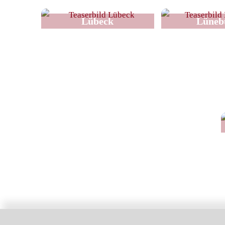
Lübeck
Lüneb