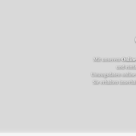
Mit unserem
Online
und einf
Umzugsdaten online 
Sie erhalten innerh