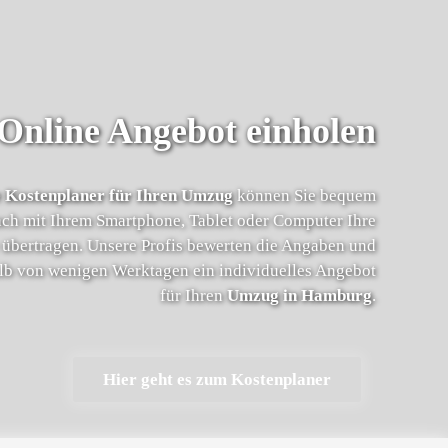
Online Angebot einholen
 Kostenplaner für Ihren Umzug
können Sie bequem
ach mit Ihrem Smartphone, Tablet oder Computer Ihre
übertragen. Unsere Profis bewerten die Angaben und
alb von wenigen Werktagen ein individuelles Angebot
für Ihren
Umzug in Hamburg
.
Hier geht es zum Kostenplaner